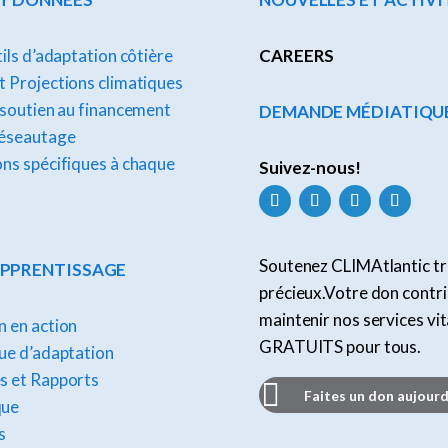
tils d’adaptation côtière
CAREERS
 Projections climatiques
 soutien au financement
DEMANDE MÉDIATIQU
réseautage
ns spécifiques à chaque
Suivez-nous!
Soutenez CLIMAtlantic tr
APPRENTISSAGE
précieux.Votre don contr
maintenir nos services vi
 en action
GRATUITS pour tous.
ue d’adaptation
s et Rapports
Faites un don aujourd
que
s