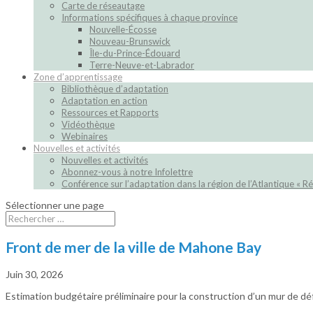
Carte de réseautage
Informations spécifiques à chaque province
Nouvelle-Écosse
Nouveau-Brunswick
Île-du-Prince-Édouard
Terre-Neuve-et-Labrador
Zone d’apprentissage
Bibliothèque d’adaptation
Adaptation en action
Ressources et Rapports
Vidéothèque
Webinaires
Nouvelles et activités
Nouvelles et activités
Abonnez-vous à notre Infolettre
Conférence sur l’adaptation dans la région de l’Atlantique « Ré
Sélectionner une page
Front de mer de la ville de Mahone Bay
Juin 30, 2026
Estimation budgétaire préliminaire pour la construction d’un mur de déf