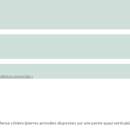
silience connectée »
ense côtière (pierres arrondies disposées sur une pente quasi verticale) 