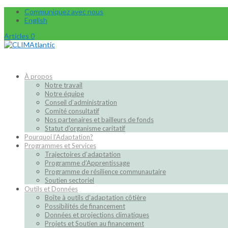
Communiquez avec nous
English
Articles 0
À propos
Notre travail
Notre équipe
Conseil d’administration
Comité consultatif
Nos partenaires et bailleurs de fonds
Statut d’organisme caritatif
Pourquoi l’Adaptation?
Programmes et Services
Trajectoires d’adaptation
Programme d’Apprentissage
Programme de résilience communautaire
Soutien sectoriel
Outils et Données
Boîte à outils d’adaptation côtière
Possibilités de financement
Données et projections climatiques
Projets et Soutien au financement