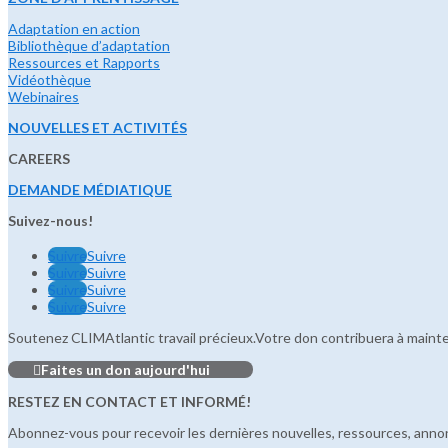
Adaptation en action
Bibliothèque d’adaptation
Ressources et Rapports
Vidéothèque
Webinaires
NOUVELLES ET ACTIVITÉS
CAREERS
DEMANDE MÉDIATIQUE
Suivez-nous!
Suivre
Suivre
Suivre
Suivre
Suivre
Suivre
Suivre
Suivre
Soutenez CLIMAtlantic travail précieux.Votre don contribuera à maint
Faites un don aujourd'hui
RESTEZ EN CONTACT ET INFORMÉ!
Abonnez-vous pour recevoir les dernières nouvelles, ressources, annonc