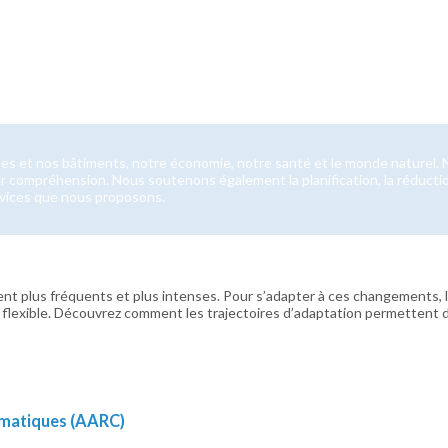
s et nos bâtiments, notre économie, notre santé et le monde naturel. No
r compréhension. Nous soutenons également la planification, la réduction
vices que nous proposons.
nt plus fréquents et plus intenses. Pour s’adapter à ces changements, 
flexible. Découvrez comment les trajectoires d’adaptation permettent de 
imatiques (AARC)