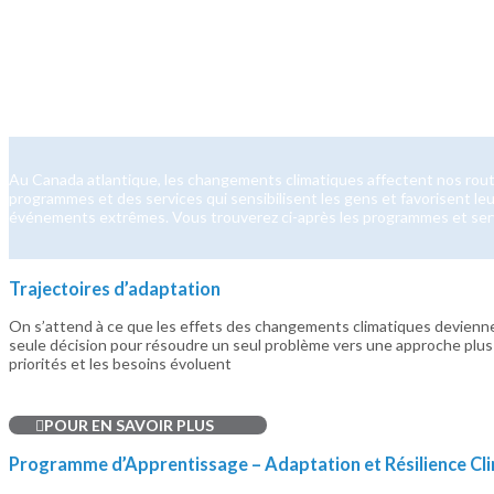
Au Canada atlantique, les changements climatiques affectent nos route
programmes et des services qui sensibilisent les gens et favorisent leu
événements extrêmes. Vous trouverez ci-après les programmes et ser
Trajectoires d’adaptation
On s’attend à ce que les effets des changements climatiques devienne
seule décision pour résoudre un seul problème vers une approche plus 
priorités et les besoins évoluent
POUR EN SAVOIR PLUS
Programme d’Apprentissage – Adaptation et Résilience Cl