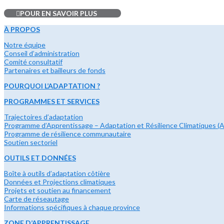
POUR EN SAVOIR PLUS
À PROPOS
Notre équipe
Conseil d’administration
Comité consultatif
Partenaires et bailleurs de fonds
POURQUOI L’ADAPTATION ?
PROGRAMMES ET SERVICES
Trajectoires d’adaptation
Programme d’Apprentissage – Adaptation et Résilience Climatiques 
Programme de résilience communautaire
Soutien sectoriel
OUTILS ET DONNÉES
Boîte à outils d’adaptation côtière
Données et Projections climatiques
Projets et soutien au financement
Carte de réseautage
Informations spécifiques à chaque province
ZONE D’APPRENTISSAGE