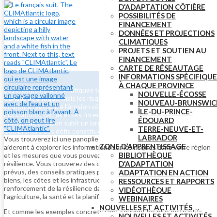
D’ADAPTATION CÔTIÈRE
POSSIBILITÉS DE
FINANCEMENT
DONNÉES ET PROJECTIONS
CLIMATIQUES
PROJETS ET SOUTIEN AU
FINANCEMENT
CARTE DE RÉSEAUTAGE
INFORMATIONS SPÉCIFIQUE
À CHAQUE PROVINCE
Les changements climatiques touchent toutes les communautés du
NOUVELLE-ÉCOSSE
Canada atlantique, mais les risques et les réalités peuvent varier d’un
NOUVEAU-BRUNSWIC
endroit à l’autre. De l’érosion côtière et des ondes de tempête aux
ÎLE-DU-PRINCE-
inondations, sécheresses, incendies hors de contrôle et fortes
ÉDOUARD
pluies, notre région subit un large éventail d’impacts climatiques.
TERRE-NEUVE-ET-
Comprendre ces défis constitue la première étape pour s’y préparer.
LABRADOR
Vous trouverez ici une panoplie d’outils et de ressources qui vous
ZONE D’APPRENTISSAGE
aideront à explorer les informations sur les risques dans votre région
BIBLIOTHÈQUE
et les mesures que vous pouvez prendre pour renforcer votre
D’ADAPTATION
résilience. Vous trouverez des données claires sur les impacts
prévus, des conseils pratiques pour protéger les personnes, les
ADAPTATION EN ACTION
biens, les côtes et les infrastructures, ainsi que des recherches sur le
RESSOURCES ET RAPPORTS
renforcement de la résilience dans des secteurs tels que
VIDÉOTHÈQUE
l’agriculture, la santé et la planification communautaire.
WEBINAIRES
NOUVELLES ET ACTIVITÉS
Et comme les exemples concrets sont souvent les plus instructifs,
NOUVELLES ET ACTIVITÉS