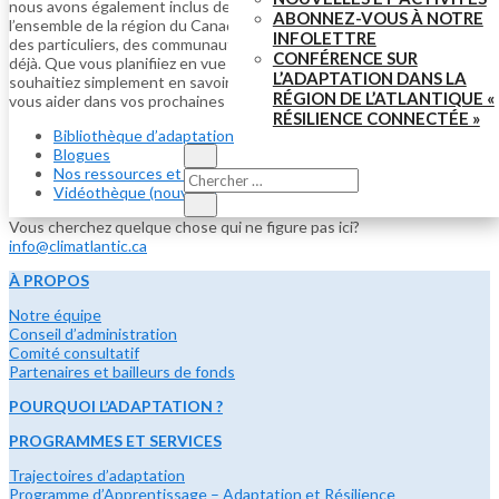
nous avons également inclus des études de cas provenant de
ABONNEZ-VOUS À NOTRE
l’ensemble de la région du Canada atlantique, qui montrent comment
INFOLETTRE
des particuliers, des communautés et des organisations s’adaptent
CONFÉRENCE SUR
déjà. Que vous planifiiez en vue de l’avenir, lanciez un projet ou
L’ADAPTATION DANS LA
souhaitiez simplement en savoir plus, ces ressources sont là pour
RÉGION DE L’ATLANTIQUE «
vous aider dans vos prochaines démarches.
RÉSILIENCE CONNECTÉE »
Bibliothèque d’adaptation
Blogues
Nos ressources et nos rapports
Vidéothèque (nouvelle)
Vous cherchez quelque chose qui ne figure pas ici?
info@climatlantic.ca
À PROPOS
Notre équipe
Conseil d’administration
Comité consultatif
Partenaires et bailleurs de fonds
POURQUOI L’ADAPTATION ?
PROGRAMMES ET SERVICES
Trajectoires d’adaptation
Programme d’Apprentissage – Adaptation et Résilience