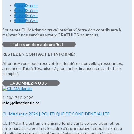
Suivre
Suivre
Suivre
Suivre
Suivre
Suivre
Suivre
Suivre
Soutenez CLIMAtlantic travail précieux.Votre don contribuera à
maintenir nos services vitaux GRATUITS pour tous.
Faites un don aujourd'hui
RESTEZ EN CONTACT ET INFORMÉ!
Abonnez-vous pour recevoir les dernières nouvelles, ressources,
annonces d’activités, mises à jour sur les financements et offres
d’emploi.
ABONNEZ-VOUS
1-506-710-2226
info@climatlantic.ca
CLIMAtlantic 2026 | POLITIQUE DE CONFIDENTIALITÉ
CLIMAtlantic est un organisme fondé sur la collaboration et les
partenariats. Créé dans le cadre d’une initiative fédérale visant à
établir des centres climatiques régionaux à travers le Canada,