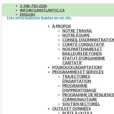
1-506-710-2226
Zone d’apprentissage
INFO@CLIMATLANTIC.CA
ENGLISH
Des informations fiables en un clic.
À PROPOS
NOTRE TRAVAIL
NOTRE ÉQUIPE
CONSEIL D’ADMINISTRATIO
COMITÉ CONSULTATIF
NOS PARTENAIRES ET
BAILLEURS DE FONDS
STATUT D’ORGANISME
CARITATIF
POURQUOI L’ADAPTATION?
PROGRAMMES ET SERVICES
TRAJECTOIRES
D’ADAPTATION
PROGRAMME
D’APPRENTISSAGE
PROGRAMME DE RÉSILIENC
COMMUNAUTAIRE
SOUTIEN SECTORIEL
OUTILS ET DONNÉES
BOÎTE À OUTILS