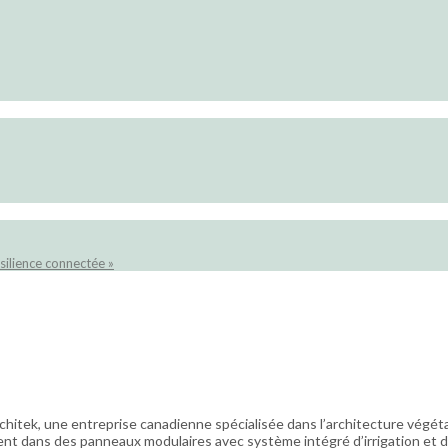
silience connectée »
rchitek, une entreprise canadienne spécialisée dans l’architecture végéta
sent dans des panneaux modulaires avec système intégré d’irrigation et 