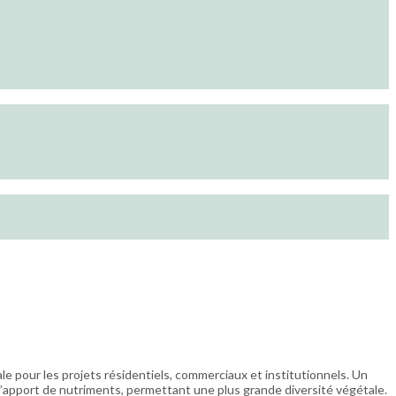
le pour les projets résidentiels, commerciaux et institutionnels. Un
d’apport de nutriments, permettant une plus grande diversité végétale.