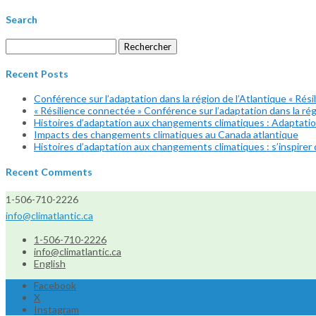
Search
Rechercher :
Recent Posts
Conférence sur l’adaptation dans la région de l’Atlantique « Rési
« Résilience connectée » Conférence sur l’adaptation dans la régi
Histoires d’adaptation aux changements climatiques : Adaptation
Impacts des changements climatiques au Canada atlantique
Histoires d’adaptation aux changements climatiques : s’inspirer d
Recent Comments
1-506-710-2226
info@climatlantic.ca
1-506-710-2226
info@climatlantic.ca
English
Facebook
X
Instagram