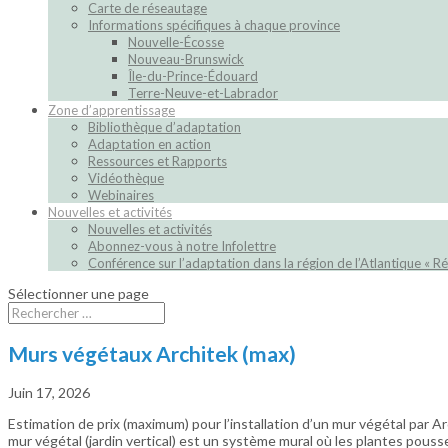
Carte de réseautage
Informations spécifiques à chaque province
Nouvelle-Écosse
Nouveau-Brunswick
Île-du-Prince-Édouard
Terre-Neuve-et-Labrador
Zone d’apprentissage
Bibliothèque d’adaptation
Adaptation en action
Ressources et Rapports
Vidéothèque
Webinaires
Nouvelles et activités
Nouvelles et activités
Abonnez-vous à notre Infolettre
Conférence sur l’adaptation dans la région de l’Atlantique « Ré
Sélectionner une page
Murs végétaux Architek (max)
Juin 17, 2026
Estimation de prix (maximum) pour l’installation d’un mur végétal par A
mur végétal (jardin vertical) est un système mural où les plantes pous