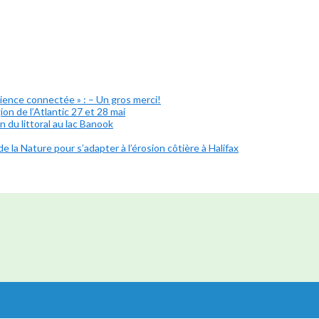
lience connectée » : – Un gros merci!
on de l’Atlantic 27 et 28 mai
 du littoral au lac Banook
e la Nature pour s’adapter à l’érosion côtière à Halifax