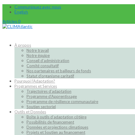
Communiquez avec nous
English
Articles 0
À propos
Notre travail
Notre équipe
Conseil d’administration
Comité consultatif
Nos partenaires et bailleurs de fonds
Statut d’organisme caritatif
Pourquoi l’Adaptation?
Programmes et Services
Trajectoires d’adaptation
Programme d’Apprentissage
Programme de résilience communautaire
Soutien sectoriel
Outils et Données
Boîte à outils d’adaptation côtière
Possibilités de financement
Données et projections climatiques
Projets et Soutien au financement