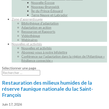
Nouvelle-Écosse
Nouveau-Brunswick
Île-du-Prince-Édouard
Terre-Neuve-et-Labrador
Zone d’apprentissage
Bibliothèque d’adaptation
Adaptation en action
Ressources et Rapports
Vidéothèque
Webinaires
Nouvelles et activités
Nouvelles et activités
Abonnez-vous à notre Infolettre
Conférence sur l’adaptation dans la région de l’Atlantique «
Résilience connectée »
Sélectionner une page
Restauration des milieux humides de la
réserve faunique nationale du lac Saint-
François
Juin 17, 2026