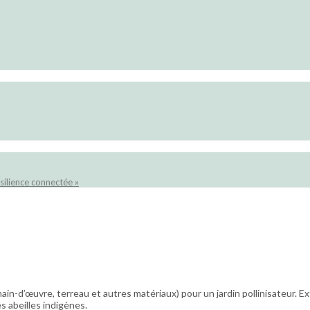
silience connectée »
n-d’œuvre, terreau et autres matériaux) pour un jardin pollinisateur. Ext
s abeilles indigènes.