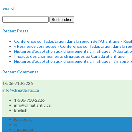
Search
Rechercher :
Recent Posts
Conférence sur l’adaptation dans la région de l’Atlantique « Rési
« Résilience connectée » Conférence sur l’adaptation dans la régi
Histoires d’adaptation aux changements climatiques : Adaptation
Impacts des changements climatiques au Canada atlantique
Histoires d’adaptation aux changements climatiques : s’inspirer d
Recent Comments
1-506-710-2226
info@climatlantic.ca
1-506-710-2226
info@climatlantic.ca
English
Facebook
X
Instagram