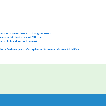
lience connectée » : – Un gros merci!
on de l’Atlantic 27 et 28 mai
 du littoral au lac Banook
e la Nature pour s’adapter à l’érosion côtière à Halifax