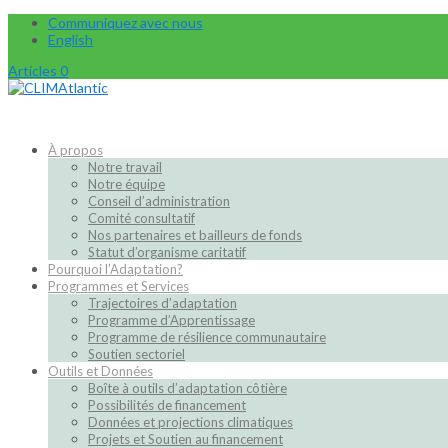
Communiquez avec nous
English
Articles 0
À propos
Notre travail
Notre équipe
Conseil d’administration
Comité consultatif
Nos partenaires et bailleurs de fonds
Statut d’organisme caritatif
Pourquoi l’Adaptation?
Programmes et Services
Trajectoires d’adaptation
Programme d’Apprentissage
Programme de résilience communautaire
Soutien sectoriel
Outils et Données
Boîte à outils d’adaptation côtière
Possibilités de financement
Données et projections climatiques
Projets et Soutien au financement