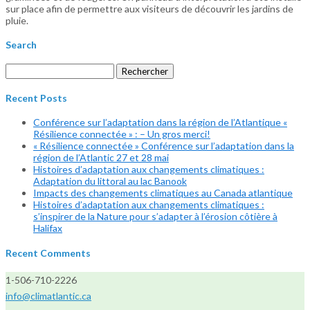
sur place afin de permettre aux visiteurs de découvrir les jardins de
pluie.
Search
Rechercher :
Recent Posts
Conférence sur l’adaptation dans la région de l’Atlantique «
Résilience connectée » : – Un gros merci!
« Résilience connectée » Conférence sur l’adaptation dans la
région de l’Atlantic 27 et 28 mai
Histoires d’adaptation aux changements climatiques :
Adaptation du littoral au lac Banook
Impacts des changements climatiques au Canada atlantique
Histoires d’adaptation aux changements climatiques :
s’inspirer de la Nature pour s’adapter à l’érosion côtière à
Halifax
Recent Comments
1-506-710-2226
info@climatlantic.ca