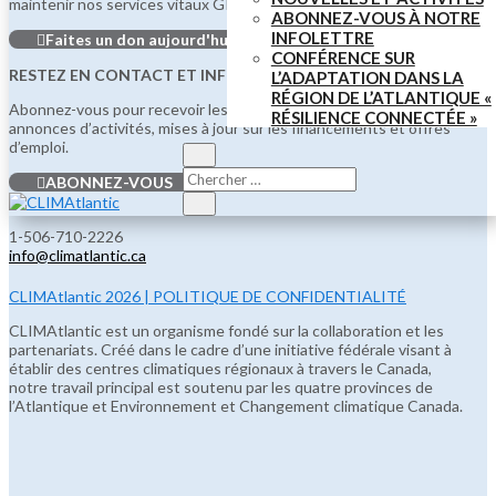
maintenir nos services vitaux GRATUITS pour tous.
ABONNEZ-VOUS À NOTRE
INFOLETTRE
Faites un don aujourd'hui
CONFÉRENCE SUR
RESTEZ EN CONTACT ET INFORMÉ!
L’ADAPTATION DANS LA
RÉGION DE L’ATLANTIQUE «
Abonnez-vous pour recevoir les dernières nouvelles, ressources,
RÉSILIENCE CONNECTÉE »
annonces d’activités, mises à jour sur les financements et offres
d’emploi.
ABONNEZ-VOUS
1-506-710-2226
info@climatlantic.ca
CLIMAtlantic 2026 | POLITIQUE DE CONFIDENTIALITÉ
CLIMAtlantic est un organisme fondé sur la collaboration et les
partenariats. Créé dans le cadre d’une initiative fédérale visant à
établir des centres climatiques régionaux à travers le Canada,
notre travail principal est soutenu par les quatre provinces de
l’Atlantique et Environnement et Changement climatique Canada.