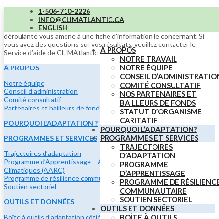
Les résultats spécifiques à votre site sont disponibles dans les listes
1-506-710-2226
déroulantes ci-dessous. Ils peuvent également être téléchargés au
INFO@CLIMATLANTIC.CA
format PDF ou Excel. Cliquer sur le nom d’un outil dans la liste
ENGLISH
déroulante vous amène à une fiche d’information le concernant. Si
vous avez des questions sur vos résultats, veuillez contacter le
À PROPOS
Service d’aide de CLIMAtlantic
NOTRE TRAVAIL
NOTRE ÉQUIPE
À PROPOS
CONSEIL D’ADMINISTRATIO
Notre équipe
COMITÉ CONSULTATIF
Conseil d’administration
NOS PARTENAIRES ET
Comité consultatif
BAILLEURS DE FONDS
Partenaires et bailleurs de fonds
STATUT D’ORGANISME
CARITATIF
POURQUOI L’ADAPTATION ?
POURQUOI L’ADAPTATION?
PROGRAMMES ET SERVICES
PROGRAMMES ET SERVICES
TRAJECTOIRES
Trajectoires d’adaptation
D’ADAPTATION
Programme d’Apprentissage – Adaptation et Résilience
PROGRAMME
Climatiques (AARC)
D’APPRENTISSAGE
Programme de résilience communautaire
PROGRAMME DE RÉSILIENC
Soutien sectoriel
COMMUNAUTAIRE
SOUTIEN SECTORIEL
OUTILS ET DONNÉES
OUTILS ET DONNÉES
Boîte à outils d’adaptation côtière
BOÎTE À OUTILS