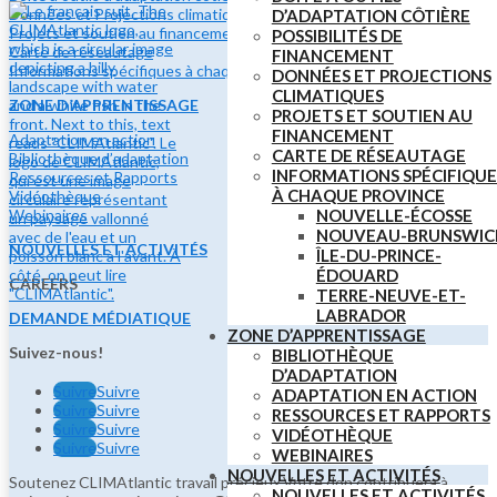
Données et Projections climatiques
D’ADAPTATION CÔTIÈRE
Projets et soutien au financement
POSSIBILITÉS DE
Carte de réseautage
FINANCEMENT
Informations spécifiques à chaque province
DONNÉES ET PROJECTIONS
CLIMATIQUES
ZONE D’APPRENTISSAGE
PROJETS ET SOUTIEN AU
FINANCEMENT
Adaptation en action
CARTE DE RÉSEAUTAGE
Bibliothèque d’adaptation
INFORMATIONS SPÉCIFIQUE
Ressources et Rapports
À CHAQUE PROVINCE
Vidéothèque
Webinaires
NOUVELLE-ÉCOSSE
NOUVEAU-BRUNSWIC
NOUVELLES ET ACTIVITÉS
ÎLE-DU-PRINCE-
ÉDOUARD
CAREERS
TERRE-NEUVE-ET-
LABRADOR
DEMANDE MÉDIATIQUE
ZONE D’APPRENTISSAGE
Suivez-nous!
BIBLIOTHÈQUE
D’ADAPTATION
Suivre
Suivre
ADAPTATION EN ACTION
Suivre
Suivre
RESSOURCES ET RAPPORTS
Suivre
Suivre
VIDÉOTHÈQUE
Suivre
Suivre
WEBINAIRES
NOUVELLES ET ACTIVITÉS
Soutenez CLIMAtlantic travail précieux.Votre don contribuera à
NOUVELLES ET ACTIVITÉS