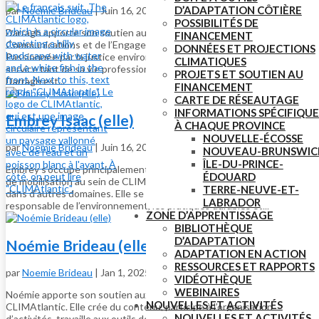
D’ADAPTATION CÔTIÈRE
par
Noemie Brideau
|
Juin 16, 2026
POSSIBILITÉS DE
Darragh apporte son soutien aux équipes chargées des
FINANCEMENT
Communications et de l’Engagement au sein de CLIMAtlantic.
DONNÉES ET PROJECTIONS
Passionnée par la justice environnementale, elle met cet intérêt au
CLIMATIQUES
service tant de sa vie professionnelle que de sa vie personnelle.
PROJETS ET SOUTIEN AU
Darragh est...
FINANCEMENT
CARTE DE RÉSEAUTAGE
INFORMATIONS SPÉCIFIQUE
Embrey Isaac (elle)
À CHAQUE PROVINCE
NOUVELLE-ÉCOSSE
par
Noemie Brideau
|
Juin 16, 2026
NOUVEAU-BRUNSWIC
ÎLE-DU-PRINCE-
Embrey s’occupe principalement des activités de communication et
ÉDOUARD
de mobilisation au sein de CLIMAtlantic, tout en apportant son aide
TERRE-NEUVE-ET-
dans d’autres domaines. Elle se passionne pour la gestion
LABRADOR
responsable de l’environnement, les pratiques durables et...
ZONE D’APPRENTISSAGE
BIBLIOTHÈQUE
D’ADAPTATION
Noémie Brideau (elle)
ADAPTATION EN ACTION
RESSOURCES ET RAPPORTS
par
Noemie Brideau
|
Jan 1, 2025
VIDÉOTHÈQUE
WEBINAIRES
Noémie apporte son soutien aux activités de communication de
NOUVELLES ET ACTIVITÉS
CLIMAtlantic. Elle crée du contenu, participe à l’organisation
NOUVELLES ET ACTIVITÉS
d’activités, travaille aux outils de communication numérique et