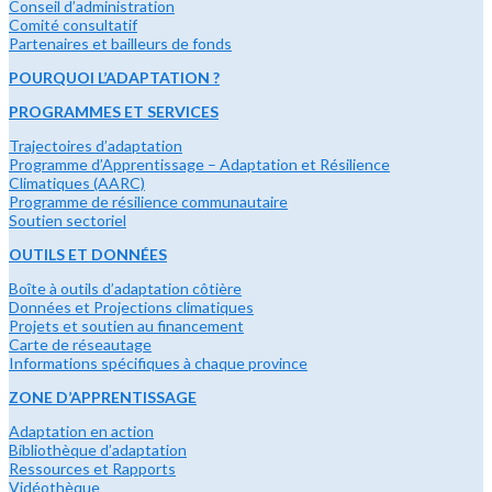
Conseil d’administration
Comité consultatif
Partenaires et bailleurs de fonds
POURQUOI L’ADAPTATION ?
PROGRAMMES ET SERVICES
Trajectoires d’adaptation
Programme d’Apprentissage – Adaptation et Résilience
Climatiques (AARC)
Programme de résilience communautaire
Soutien sectoriel
OUTILS ET DONNÉES
Boîte à outils d’adaptation côtière
Données et Projections climatiques
Projets et soutien au financement
Carte de réseautage
Informations spécifiques à chaque province
ZONE D’APPRENTISSAGE
Adaptation en action
Bibliothèque d’adaptation
Ressources et Rapports
Vidéothèque