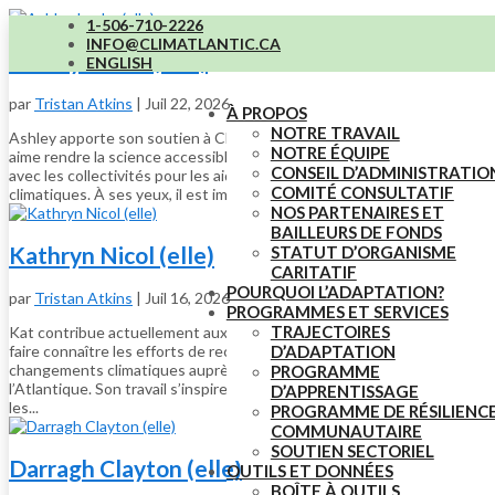
1-506-710-2226
INFO@CLIMATLANTIC.CA
Ashley Locke (elle)
ENGLISH
par
Tristan Atkins
|
Juil 22, 2026
À PROPOS
NOTRE TRAVAIL
Ashley apporte son soutien à CLIMAtlantic de diverses façons. Elle
NOTRE ÉQUIPE
aime rendre la science accessible et stimulante tout en travaillant
CONSEIL D’ADMINISTRATIO
avec les collectivités pour les aider à s’adapter aux changements
COMITÉ CONSULTATIF
climatiques. À ses yeux, il est important d’allier la science...
NOS PARTENAIRES ET
BAILLEURS DE FONDS
Kathryn Nicol (elle)
STATUT D’ORGANISME
CARITATIF
POURQUOI L’ADAPTATION?
par
Tristan Atkins
|
Juil 16, 2026
PROGRAMMES ET SERVICES
TRAJECTOIRES
Kat contribue actuellement aux travaux de CLIMAtlantic visant à
faire connaître les efforts de recherche et d’adaptation aux
D’ADAPTATION
changements climatiques auprès des Canadiens de la région de
PROGRAMME
l’Atlantique. Son travail s’inspire profondément de la relation entre
D’APPRENTISSAGE
les...
PROGRAMME DE RÉSILIENC
COMMUNAUTAIRE
SOUTIEN SECTORIEL
Darragh Clayton (elle)
OUTILS ET DONNÉES
BOÎTE À OUTILS