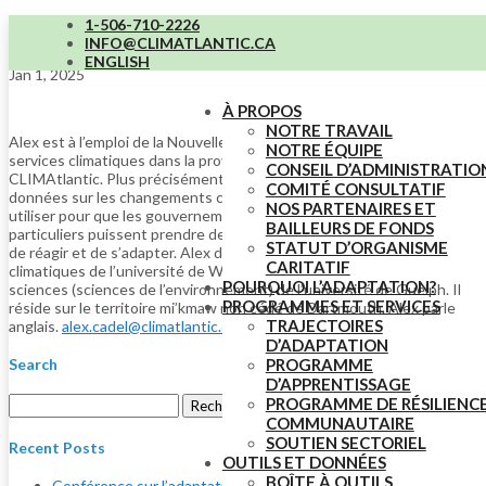
1-506-710-2226
Alex Cadel (il)
INFO@CLIMATLANTIC.CA
ENGLISH
Jan 1, 2025
À PROPOS
NOTRE TRAVAIL
Alex est à l’emploi de la Nouvelle-Écosse, où il appuie la prestation de
NOTRE ÉQUIPE
services climatiques dans la province, en partenariat avec
CONSEIL D’ADMINISTRATIO
CLIMAtlantic. Plus précisément, il aide les gens à accéder aux
COMITÉ CONSULTATIF
données sur les changements climatiques, à les comprendre et à les
NOS PARTENAIRES ET
utiliser pour que les gouvernements, les organisations et les
BAILLEURS DE FONDS
particuliers puissent prendre des décisions éclairées sur la manière
STATUT D’ORGANISME
de réagir et de s’adapter. Alex détient une maîtrise en changements
CARITATIF
climatiques de l’université de Waterloo et un baccalauréat en
POURQUOI L’ADAPTATION?
sciences (sciences de l’environnement) de l’université de Guelph. Il
PROGRAMMES ET SERVICES
réside sur le territoire mi’kmaw non cédé de Dartmouth. Alex parle
TRAJECTOIRES
anglais.
alex.cadel@climatlantic.ca
D’ADAPTATION
PROGRAMME
Search
D’APPRENTISSAGE
Rechercher :
PROGRAMME DE RÉSILIENC
COMMUNAUTAIRE
SOUTIEN SECTORIEL
Recent Posts
OUTILS ET DONNÉES
BOÎTE À OUTILS
Conférence sur l’adaptation dans la région de l’Atlantique «