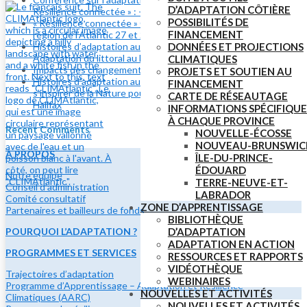
D’ADAPTATION CÔTIÈRE
Résilience connectée » : – Un gros merci!
POSSIBILITÉS DE
« Résilience connectée » Conférence sur l’adaptation dans la
FINANCEMENT
région de l’Atlantic 27 et 28 mai
DONNÉES ET PROJECTIONS
Histoires d’adaptation aux changements climatiques :
Adaptation du littoral au lac Banook
CLIMATIQUES
Impacts des changements climatiques au Canada atlantique
PROJETS ET SOUTIEN AU
Histoires d’adaptation aux changements climatiques :
FINANCEMENT
s’inspirer de la Nature pour s’adapter à l’érosion côtière à
CARTE DE RÉSEAUTAGE
Halifax
INFORMATIONS SPÉCIFIQUE
À CHAQUE PROVINCE
Recent Comments
NOUVELLE-ÉCOSSE
NOUVEAU-BRUNSWIC
À PROPOS
ÎLE-DU-PRINCE-
ÉDOUARD
Notre équipe
TERRE-NEUVE-ET-
Conseil d’administration
LABRADOR
Comité consultatif
ZONE D’APPRENTISSAGE
Partenaires et bailleurs de fonds
BIBLIOTHÈQUE
POURQUOI L’ADAPTATION ?
D’ADAPTATION
ADAPTATION EN ACTION
PROGRAMMES ET SERVICES
RESSOURCES ET RAPPORTS
VIDÉOTHÈQUE
Trajectoires d’adaptation
WEBINAIRES
Programme d’Apprentissage – Adaptation et Résilience
NOUVELLES ET ACTIVITÉS
Climatiques (AARC)
NOUVELLES ET ACTIVITÉS