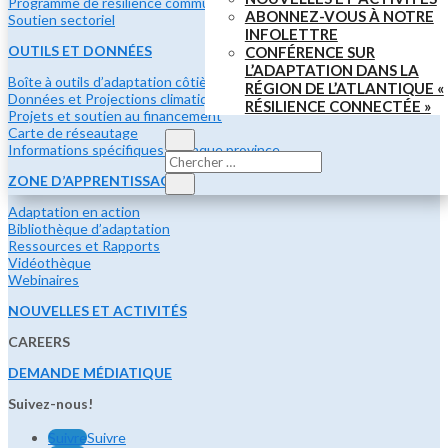
Programme de résilience communautaire
ABONNEZ-VOUS À NOTRE
Soutien sectoriel
INFOLETTRE
OUTILS ET DONNÉES
CONFÉRENCE SUR
L’ADAPTATION DANS LA
Boîte à outils d’adaptation côtière
RÉGION DE L’ATLANTIQUE «
Données et Projections climatiques
RÉSILIENCE CONNECTÉE »
Projets et soutien au financement
Carte de réseautage
Informations spécifiques à chaque province
ZONE D’APPRENTISSAGE
Adaptation en action
Bibliothèque d’adaptation
Ressources et Rapports
Vidéothèque
Webinaires
NOUVELLES ET ACTIVITÉS
CAREERS
DEMANDE MÉDIATIQUE
Suivez-nous!
Suivre
Suivre