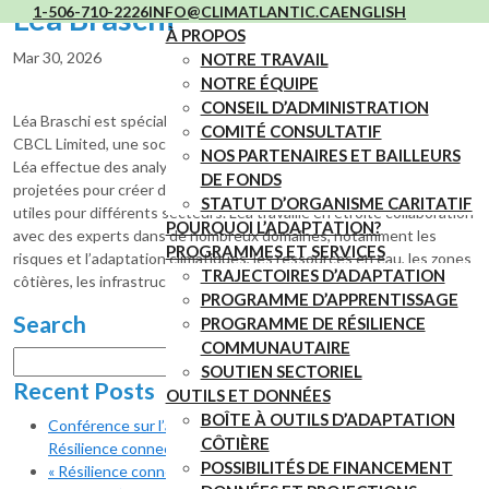
Léa Braschi
1-506-710-2226
INFO@CLIMATLANTIC.CA
ENGLISH
À PROPOS
Mar 30, 2026
NOTRE TRAVAIL
NOTRE ÉQUIPE
CONSEIL D’ADMINISTRATION
Léa Braschi est spécialiste du climat et analyste de données chez
COMITÉ CONSULTATIF
CBCL Limited, une société de conseil basée au Canada atlantique.
NOS PARTENAIRES ET BAILLEURS
Léa effectue des analyses de données climatiques historiques et
DE FONDS
projetées pour créer des produits, des informations et des outils
STATUT D’ORGANISME CARITATIF
utiles pour différents secteurs. Léa travaille en étroite collaboration
POURQUOI L’ADAPTATION?
avec des experts dans de nombreux domaines, notamment les
PROGRAMMES ET SERVICES
risques et l’adaptation climatiques, les ressources en eau, les zones
TRAJECTOIRES D’ADAPTATION
côtières, les infrastructures et la planification.
PROGRAMME D’APPRENTISSAGE
Search
PROGRAMME DE RÉSILIENCE
COMMUNAUTAIRE
Rechercher :
SOUTIEN SECTORIEL
Recent Posts
OUTILS ET DONNÉES
BOÎTE À OUTILS D’ADAPTATION
Conférence sur l’adaptation dans la région de l’Atlantique «
CÔTIÈRE
Résilience connectée » : – Un gros merci!
POSSIBILITÉS DE FINANCEMENT
« Résilience connectée » Conférence sur l’adaptation dans la