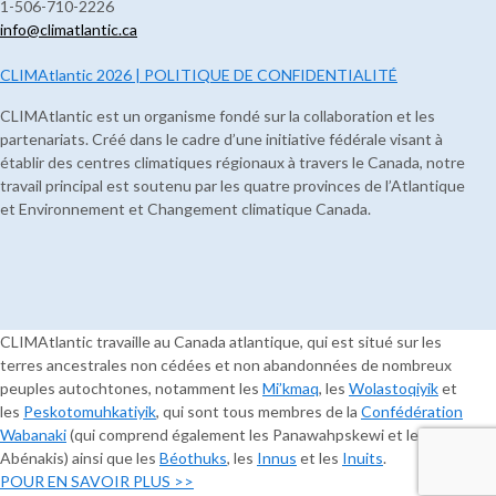
1-506-710-2226
info@climatlantic.ca
CLIMAtlantic 2026 | POLITIQUE DE CONFIDENTIALITÉ
CLIMAtlantic est un organisme fondé sur la collaboration et les
partenariats. Créé dans le cadre d’une initiative fédérale visant à
établir des centres climatiques régionaux à travers le Canada, notre
travail principal est soutenu par les quatre provinces de l’Atlantique
et Environnement et Changement climatique Canada.
CLIMAtlantic travaille au Canada atlantique, qui est situé sur les
terres ancestrales non cédées et non abandonnées de nombreux
peuples autochtones, notamment les
Mi’kmaq
, les
Wolastoqiyik
et
les
Peskotomuhkatiyik
, qui sont tous membres de la
Confédération
Wabanaki
(qui comprend également les Panawahpskewi et les
Abénakis) ainsi que les
Béothuks
, les
Innus
et les
Inuits
.
POUR EN SAVOIR PLUS >>