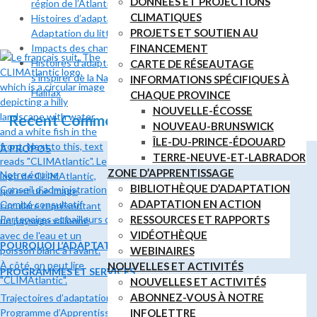
DONNÉES ET PROJECTIONS
région de l’Atlantic 27 et 28 mai
CLIMATIQUES
Histoires d’adaptation aux changements climatiques :
PROJETS ET SOUTIEN AU
Adaptation du littoral au lac Banook
Impacts des changements climatiques au Canada atlantique
FINANCEMENT
Histoires d’adaptation aux changements climatiques :
CARTE DE RÉSEAUTAGE
s’inspirer de la Nature pour s’adapter à l’érosion côtière à
INFORMATIONS SPÉCIFIQUES À
Halifax
CHAQUE PROVINCE
NOUVELLE-ÉCOSSE
Recent Comments
NOUVEAU-BRUNSWICK
ÎLE-DU-PRINCE-ÉDOUARD
À PROPOS
TERRE-NEUVE-ET-LABRADOR
ZONE D’APPRENTISSAGE
Notre équipe
BIBLIOTHÈQUE D’ADAPTATION
Conseil d’administration
ADAPTATION EN ACTION
Comité consultatif
Partenaires et bailleurs de fonds
RESSOURCES ET RAPPORTS
VIDÉOTHÈQUE
POURQUOI L’ADAPTATION ?
WEBINAIRES
NOUVELLES ET ACTIVITÉS
PROGRAMMES ET SERVICES
NOUVELLES ET ACTIVITÉS
ABONNEZ-VOUS À NOTRE
Trajectoires d’adaptation
Programme d’Apprentissage – Adaptation et Résilience Climatiques
INFOLETTRE