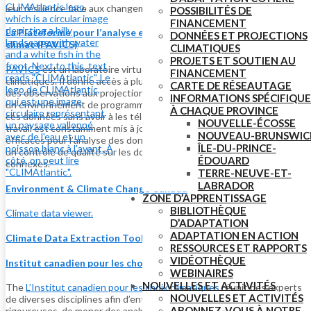
leur résilience face aux changements climatiques.
POSSIBILITÉS DE
FINANCEMENT
La Plateforme pour l’analyse et la visualisation de la science du
DONNÉES ET PROJECTIONS
climat (PAVICS)
CLIMATIQUES
PROJETS ET SOUTIEN AU
PAVICS
est un laboratoire virtuel facilitant l’analyse des données
FINANCEMENT
climatiques. Il donne accès à plusieurs collections de données allant
CARTE DE RÉSEAUTAGE
des observations aux projections climatiques et aux réanalyses. Dans
INFORMATIONS SPÉCIFIQUE
un environnement de programmation Python, il permet d’analyser
À CHAQUE PROVINCE
ces données sans avoir à les télécharger. Cet environnement de
NOUVELLE-ÉCOSSE
travail est constamment mis à jour grâce aux bibliothèques les plus
NOUVEAU-BRUNSWIC
efficaces pour l’analyse des données climatiques, tout en assurant
ÎLE-DU-PRINCE-
un contrôle de qualité sur les données fournies et les métadonnées
ÉDOUARD
connexes.
TERRE-NEUVE-ET-
LABRADOR
Environment & Climate Change Canada
ZONE D’APPRENTISSAGE
BIBLIOTHÈQUE
Climate data viewer.
D’ADAPTATION
ADAPTATION EN ACTION
Climate Data Extraction Tool
RESSOURCES ET RAPPORTS
VIDÉOTHÈQUE
Institut canadien pour les choix climatiques
WEBINAIRES
NOUVELLES ET ACTIVITÉS
The
L’Institut canadien pour les choix climatiques
réunit des experts
NOUVELLES ET ACTIVITÉS
de diverses disciplines afin d’entreprendre des recherches
ABONNEZ-VOUS À NOTRE
rigoureuses, de mener des analyses éclairantes et d’engager un