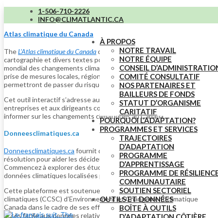
1-506-710-2226
Données et informations climatiques
INFO@CLIMATLANTIC.CA
Atlas climatique du Canada
À PROPOS
NOTRE TRAVAIL
The
L’Atlas climatique du Canada
combine la science du climat, la
NOTRE ÉQUIPE
cartographie et divers textes pour sensibiliser les Canadiens à l’enjeu
CONSEIL D’ADMINISTRATIO
mondial des changements climatiques. Il est conçu pour inspirer la
prise de mesures locales, régionales et nationales qui nous
COMITÉ CONSULTATIF
permettront de passer du risque à la résilience.
NOS PARTENAIRES ET
BAILLEURS DE FONDS
Cet outil interactif s’adresse aux citoyens, aux chercheurs, aux
STATUT D’ORGANISME
entreprises et aux dirigeants communautaires et politiques pour les
CARITATIF
informer sur les changements climatiques au Canada.
POURQUOI L’ADAPTATION?
PROGRAMMES ET SERVICES
Donneesclimatiques.ca
TRAJECTOIRES
D’ADAPTATION
Donneesclimatiques.ca
fournit des données climatiques à haute
PROGRAMME
résolution pour aider les décideurs à bâtir un Canada plus résilient.
D’APPRENTISSAGE
Commencez à explorer des études de cas et à télécharger des
PROGRAMME DE RÉSILIENC
données climatiques localisées par variable ou par secteur.
COMMUNAUTAIRE
SOUTIEN SECTORIEL
Cette plateforme est soutenue par le Centre canadien des services
climatiques (CCSC) d’Environnement et Changement climatique
OUTILS ET DONNÉES
Canada dans le cadre de ses efforts visant à fournir aux Canadiens un
BOÎTE À OUTILS
accès facile aux données relatives au climat et à les aider à accroître
D’ADAPTATION CÔTIÈRE