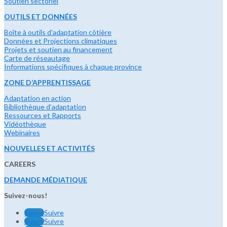
Soutien sectoriel
OUTILS ET DONNÉES
Boîte à outils d’adaptation côtière
Données et Projections climatiques
Projets et soutien au financement
Carte de réseautage
Informations spécifiques à chaque province
ZONE D’APPRENTISSAGE
Adaptation en action
Bibliothèque d’adaptation
Ressources et Rapports
Vidéothèque
Webinaires
NOUVELLES ET ACTIVITÉS
CAREERS
DEMANDE MÉDIATIQUE
Suivez-nous!
Suivre
Suivre
Suivre
Suivre