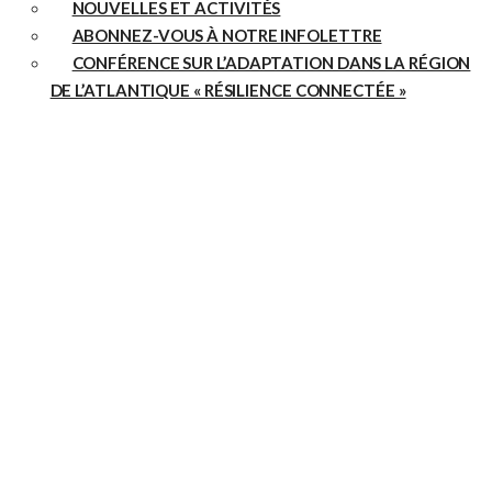
NOUVELLES ET ACTIVITÉS
POURQUOI L’ADAPTATION ?
ABONNEZ-VOUS À NOTRE INFOLETTRE
CONFÉRENCE SUR L’ADAPTATION DANS LA RÉGION
PROGRAMMES ET SERVICES
DE L’ATLANTIQUE « RÉSILIENCE CONNECTÉE »
Trajectoires d’adaptation
Programme d’Apprentissage – Adaptation et Résilience Climatiques
(AARC)
Programme de résilience communautaire
Soutien sectoriel
OUTILS ET DONNÉES
Boîte à outils d’adaptation côtière
Données et Projections climatiques
Projets et soutien au financement
Carte de réseautage
Informations spécifiques à chaque province
ZONE D’APPRENTISSAGE