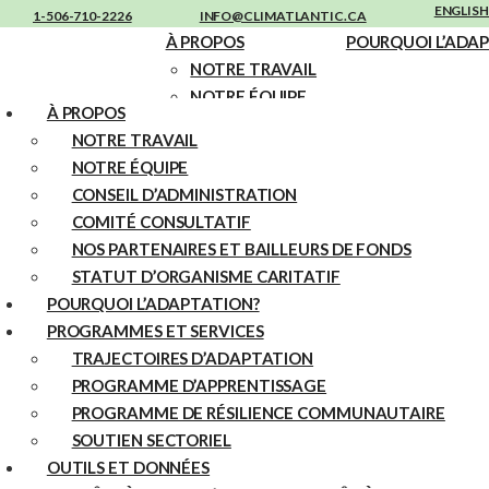
ENGLISH
1-506-710-2226
INFO@CLIMATLANTIC.CA
À PROPOS
POURQUOI L’ADA
NOTRE TRAVAIL
NOTRE ÉQUIPE
À PROPOS
Barrage de Williams Lake
CONSEIL
NOTRE TRAVAIL
D’ADMINISTRATION
NOTRE ÉQUIPE
par
|
DAVID TAIAROA
JUIN 30, 2026
COMITÉ
CONSEIL D’ADMINISTRATION
CONSULTATIF
COMITÉ CONSULTATIF
Démantèlement et remplacement d’un ancien barrage. Le projet
NOS PARTENAIRES
NOS PARTENAIRES ET BAILLEURS DE FONDS
comprend la construction d’un nouveau barrage (d’une largeur
ET BAILLEURS DE
STATUT D’ORGANISME CARITATIF
légèrement supérieure à 20 m), le comblement de 236 m² d’habitat
FONDS
d’eau douce par la mise en place de béton et...
POURQUOI L’ADAPTATION?
STATUT
PROGRAMMES ET SERVICES
Remplacement du barrage de Lake
D’ORGANISME
TRAJECTOIRES D’ADAPTATION
CARITATIF
Major
PROGRAMME D’APPRENTISSAGE
PROGRAMME DE RÉSILIENCE COMMUNAUTAIRE
par
|
DAVID TAIAROA
JUIN 30, 2026
SOUTIEN SECTORIEL
OUTILS ET DONNÉES
Remplacement d’un barrage existant servant à l’approvisionnement