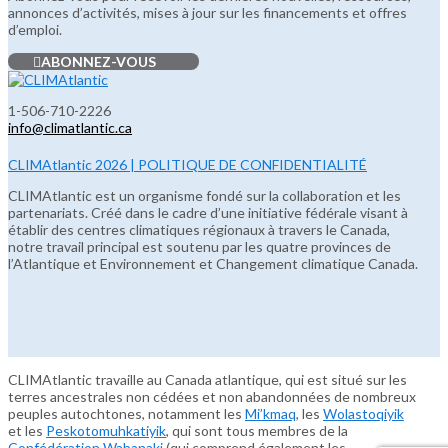
annonces d’activités, mises à jour sur les financements et offres
d’emploi.
ABONNEZ-VOUS
1-506-710-2226
info@climatlantic.ca
CLIMAtlantic 2026 | POLITIQUE DE CONFIDENTIALITÉ
CLIMAtlantic est un organisme fondé sur la collaboration et les
partenariats. Créé dans le cadre d’une initiative fédérale visant à
établir des centres climatiques régionaux à travers le Canada,
notre travail principal est soutenu par les quatre provinces de
l’Atlantique et Environnement et Changement climatique Canada.
CLIMAtlantic travaille au Canada atlantique, qui est situé sur les
terres ancestrales non cédées et non abandonnées de nombreux
peuples autochtones, notamment les
Mi’kmaq
, les
Wolastoqiyik
et les
Peskotomuhkatiyik
, qui sont tous membres de la
Confédération Wabanaki
(qui comprend également les