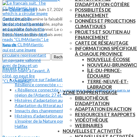
D’ADAPTATION CÔTIÈRE
par
David Taiaroa
|
Juin 17, 2026
POSSIBILITÉS DE
FINANCEMENT
Cette étude examine la faisabilité de quatre types de revêtements
DONNÉES ET PROJECTIONS
de sol : béton perméable, asphalte perméable, pavés autobloquants
CLIMATIQUES
et asphalte conventionnel. Le coût du béton perméable (similaire au
PROJETS ET SOUTIEN AU
béton conventionnel, mais avec des vides permettant l’infiltration)...
FINANCEMENT
CARTE DE RÉSEAUTAGE
Search
INFORMATIONS SPÉCIFIQUE
À CHAQUE PROVINCE
Rechercher :
NOUVELLE-ÉCOSSE
NOUVEAU-BRUNSWIC
Recent Posts
ÎLE-DU-PRINCE-
ÉDOUARD
Conférence sur l’adaptation dans la région de l’Atlantique «
TERRE-NEUVE-ET-
Résilience connectée » : – Un gros merci!
LABRADOR
« Résilience connectée » Conférence sur l’adaptation dans la
ZONE D’APPRENTISSAGE
région de l’Atlantic 27 et 28 mai
BIBLIOTHÈQUE
Histoires d’adaptation aux changements climatiques :
D’ADAPTATION
Adaptation du littoral au lac Banook
ADAPTATION EN ACTION
Impacts des changements climatiques au Canada atlantique
RESSOURCES ET RAPPORTS
Histoires d’adaptation aux changements climatiques :
VIDÉOTHÈQUE
s’inspirer de la Nature pour s’adapter à l’érosion côtière à
WEBINAIRES
Halifax
NOUVELLES ET ACTIVITÉS
NOUVELLES ET ACTIVITÉS