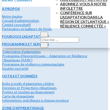
Recent Comments
ABONNEZ-VOUS À NOTRE
INFOLETTRE
À PROPOS
CONFÉRENCE SUR
Notre équipe
L’ADAPTATION DANS LA
Conseil d’administration
RÉGION DE L’ATLANTIQUE «
Comité consultatif
RÉSILIENCE CONNECTÉE »
Partenaires et bailleurs de fonds
POURQUOI L’ADAPTATION ?
PROGRAMMES ET SERVICES
Trajectoires d’adaptation
Programme d’Apprentissage – Adaptation et Résilience
Climatiques (AARC)
Programme de résilience communautaire
Soutien sectoriel
OUTILS ET DONNÉES
Boîte à outils d’adaptation côtière
Données et Projections climatiques
Projets et soutien au financement
Carte de réseautage
Informations spécifiques à chaque province
ZONE D’APPRENTISSAGE