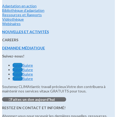
Adaptation en action
Bibliothèque d’adaptation
Ressources et Rapports
Vidéothèque
Webinaires
NOUVELLES ET ACTIVITÉS
CAREERS
DEMANDE MÉDIATIQUE
Suivez-nous!
Suivre
Suivre
Suivre
Suivre
Suivre
Suivre
Suivre
Suivre
Soutenez CLIMAtlantic travail précieux.Votre don contribuera à
maintenir nos services vitaux GRATUITS pour tous.
Faites un don aujourd'hui
RESTEZ EN CONTACT ET INFORMÉ!
Abonnez-vous pour recevoir les dernières nouvelles, ressources,