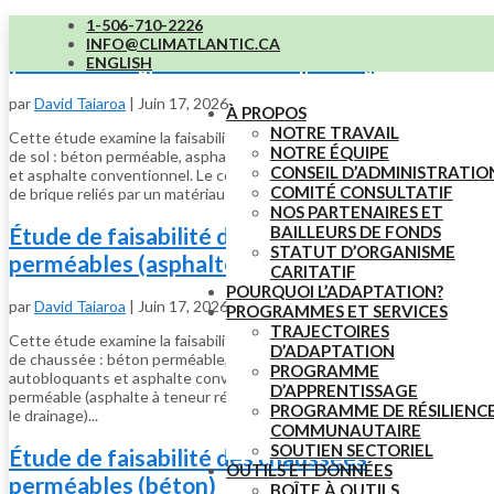
1-506-710-2226
Étude de faisabilité des chaussées
INFO@CLIMATLANTIC.CA
perméables (pavés autobloquants)
ENGLISH
par
David Taiaroa
|
Juin 17, 2026
À PROPOS
NOTRE TRAVAIL
Cette étude examine la faisabilité de quatre types de revêtements
NOTRE ÉQUIPE
de sol : béton perméable, asphalte perméable, pavés autobloquants
CONSEIL D’ADMINISTRATIO
et asphalte conventionnel. Le coût des pavés autobloquants (pavés
COMITÉ CONSULTATIF
de brique reliés par un matériau perméable) est indiqué, avec une...
NOS PARTENAIRES ET
BAILLEURS DE FONDS
Étude de faisabilité des chaussées
STATUT D’ORGANISME
perméables (asphalte)
CARITATIF
POURQUOI L’ADAPTATION?
par
David Taiaroa
|
Juin 17, 2026
PROGRAMMES ET SERVICES
TRAJECTOIRES
Cette étude examine la faisabilité de quatre types de revêtements
D’ADAPTATION
de chaussée : béton perméable, asphalte perméable, pavés
PROGRAMME
autobloquants et asphalte conventionnel. Le coût de l’asphalte
D’APPRENTISSAGE
perméable (asphalte à teneur réduite en sédiments fins pour faciliter
PROGRAMME DE RÉSILIENC
le drainage)...
COMMUNAUTAIRE
SOUTIEN SECTORIEL
Étude de faisabilité des chaussées
OUTILS ET DONNÉES
perméables (béton)
BOÎTE À OUTILS