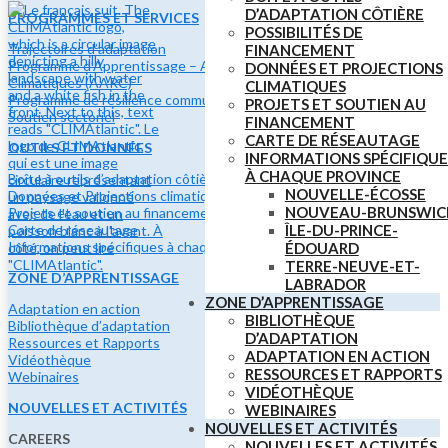
D’ADAPTATION CÔTIÈRE
PROGRAMMES ET SERVICES
POSSIBILITÉS DE
Trajectoires d’adaptation
FINANCEMENT
Programme d’Apprentissage – Adaptation et Résilience
DONNÉES ET PROJECTIONS
Climatiques (AARC)
CLIMATIQUES
Programme de résilience communautaire
PROJETS ET SOUTIEN AU
Soutien sectoriel
FINANCEMENT
CARTE DE RÉSEAUTAGE
OUTILS ET DONNÉES
INFORMATIONS SPÉCIFIQUE
À CHAQUE PROVINCE
Boîte à outils d’adaptation côtière
NOUVELLE-ÉCOSSE
Données et Projections climatiques
NOUVEAU-BRUNSWIC
Projets et soutien au financement
ÎLE-DU-PRINCE-
Carte de réseautage
Informations spécifiques à chaque province
ÉDOUARD
TERRE-NEUVE-ET-
ZONE D’APPRENTISSAGE
LABRADOR
ZONE D’APPRENTISSAGE
Adaptation en action
BIBLIOTHÈQUE
Bibliothèque d’adaptation
D’ADAPTATION
Ressources et Rapports
ADAPTATION EN ACTION
Vidéothèque
RESSOURCES ET RAPPORTS
Webinaires
VIDÉOTHÈQUE
NOUVELLES ET ACTIVITÉS
WEBINAIRES
NOUVELLES ET ACTIVITÉS
CAREERS
NOUVELLES ET ACTIVITÉS