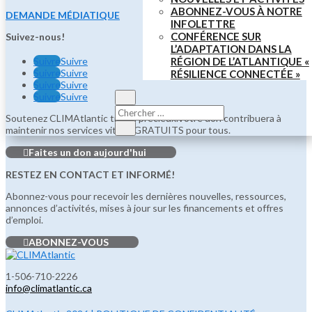
ABONNEZ-VOUS À NOTRE
DEMANDE MÉDIATIQUE
INFOLETTRE
CONFÉRENCE SUR
Suivez-nous!
L’ADAPTATION DANS LA
Suivre
Suivre
RÉGION DE L’ATLANTIQUE «
Suivre
Suivre
RÉSILIENCE CONNECTÉE »
Suivre
Suivre
Suivre
Suivre
Soutenez CLIMAtlantic travail précieux.Votre don contribuera à
maintenir nos services vitaux GRATUITS pour tous.
Faites un don aujourd'hui
RESTEZ EN CONTACT ET INFORMÉ!
Abonnez-vous pour recevoir les dernières nouvelles, ressources,
annonces d’activités, mises à jour sur les financements et offres
d’emploi.
ABONNEZ-VOUS
1-506-710-2226
info@climatlantic.ca