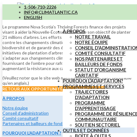
1-506-710-2226
INFO@CLIMATLANTIC.CA
Nova Scotia’s Thriving Forests
ENGLISH
Le programme Nova Scotia’s Thriving Forests finance des projets
À PROPOS
visant à aider la Nouvelle-Écosse à atteindre son objectif de planter
NOTRE TRAVAIL
21 millions d’arbres. Les efforts de plantation ont pour but de lutter
NOTRE ÉQUIPE
contre les changements climatiques, d’atténuer la perte de
CONSEIL D’ADMINISTRATIO
biodiversité et de garantir des écosystèmes forestiers sains. Les
initiatives de plantation d’arbres peuvent aider les régions à
COMITÉ CONSULTATIF
s’adapter aux changements climatiques en purifiant l’air et l’eau, en
NOS PARTENAIRES ET
fournissant de l’ombre pour rafraîchir les zones urbaines et en
BAILLEURS DE FONDS
augmentant la résistance aux catastrophes.
STATUT D’ORGANISME
CARITATIF
(Veuillez noter que le site web mentionné ci-dessus n’est disponible
POURQUOI L’ADAPTATION?
qu’en anglais.)
PROGRAMMES ET SERVICES
RETOUR AUX OPPORTUNITÉS DE FINANCEMENT
TRAJECTOIRES
D’ADAPTATION
À PROPOS
PROGRAMME
Notre équipe
D’APPRENTISSAGE
Conseil d’administration
PROGRAMME DE RÉSILIENC
Comité consultatif
COMMUNAUTAIRE
Partenaires et bailleurs de fonds
SOUTIEN SECTORIEL
OUTILS ET DONNÉES
POURQUOI L’ADAPTATION ?
BOÎTE À OUTILS