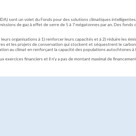
NDA) sont un volet du Fonds pour des solutions climatiques intelligente
ssions de gaz à effet de serre de 5 à 7 mégatonnes par an. Des fonds de l
rs organisations à 1) renforcer leurs capacités et à 2) réduire les émis
res et les projets de conservation qui stockent et séquestrent le carbone,
tion au climat en renforçant la capacité des populations autochtones à f
x exercices financiers et il n’y a pas de montant maximal de financement 