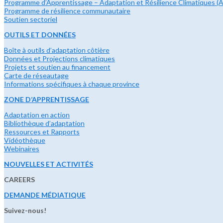
Programme d’Apprentissage – Adaptation et Résilience Climatiques 
Programme de résilience communautaire
Soutien sectoriel
OUTILS ET DONNÉES
Boîte à outils d’adaptation côtière
Données et Projections climatiques
Projets et soutien au financement
Carte de réseautage
Informations spécifiques à chaque province
ZONE D’APPRENTISSAGE
Adaptation en action
Bibliothèque d’adaptation
Ressources et Rapports
Vidéothèque
Webinaires
NOUVELLES ET ACTIVITÉS
CAREERS
DEMANDE MÉDIATIQUE
Suivez-nous!