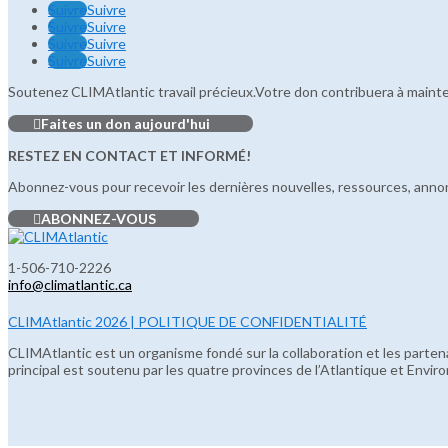
Suivre
Suivre
Suivre
Suivre
Suivre
Suivre
Suivre
Suivre
Soutenez CLIMAtlantic travail précieux.Votre don contribuera à maint
Faites un don aujourd'hui
RESTEZ EN CONTACT ET INFORMÉ!
Abonnez-vous pour recevoir les dernières nouvelles, ressources, annonc
ABONNEZ-VOUS
1-506-710-2226
info@climatlantic.ca
CLIMAtlantic 2026 | POLITIQUE DE CONFIDENTIALITÉ
CLIMAtlantic est un organisme fondé sur la collaboration et les partenar
principal est soutenu par les quatre provinces de l’Atlantique et En