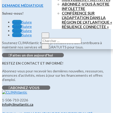
ABONNEZ-VOUS À NOTRE
DEMANDE MÉDIATIQUE
INFOLETTRE
CONFÉRENCE SUR
Suivez-nous!
L’ADAPTATION DANS LA
Suivre
Suivre
RÉGION DE L’ATLANTIQUE «
Suivre
Suivre
RÉSILIENCE CONNECTÉE »
Suivre
Suivre
Suivre
Suivre
Soutenez CLIMAtlantic travail précieux.Votre don contribuera à
maintenir nos services vitaux GRATUITS pour tous.
Faites un don aujourd'hui
RESTEZ EN CONTACT ET INFORMÉ!
Abonnez-vous pour recevoir les dernières nouvelles, ressources,
annonces d’activités, mises à jour sur les financements et offres
d’emploi.
ABONNEZ-VOUS
1-506-710-2226
info@climatlantic.ca