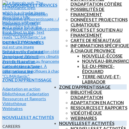
D’ADAPTATION CÔTIÈRE
PROGRAMMES ET SERVICES
POSSIBILITÉS DE
Trajectoires d’adaptation
FINANCEMENT
Programme d’Apprentissage – Adaptation et Résilience
DONNÉES ET PROJECTIONS
Climatiques (AARC)
CLIMATIQUES
Programme de résilience communautaire
PROJETS ET SOUTIEN AU
Soutien sectoriel
FINANCEMENT
CARTE DE RÉSEAUTAGE
OUTILS ET DONNÉES
INFORMATIONS SPÉCIFIQUE
À CHAQUE PROVINCE
Boîte à outils d’adaptation côtière
NOUVELLE-ÉCOSSE
Données et Projections climatiques
NOUVEAU-BRUNSWIC
Projets et soutien au financement
ÎLE-DU-PRINCE-
Carte de réseautage
Informations spécifiques à chaque province
ÉDOUARD
TERRE-NEUVE-ET-
ZONE D’APPRENTISSAGE
LABRADOR
ZONE D’APPRENTISSAGE
Adaptation en action
BIBLIOTHÈQUE
Bibliothèque d’adaptation
D’ADAPTATION
Ressources et Rapports
ADAPTATION EN ACTION
Vidéothèque
RESSOURCES ET RAPPORTS
Webinaires
VIDÉOTHÈQUE
NOUVELLES ET ACTIVITÉS
WEBINAIRES
NOUVELLES ET ACTIVITÉS
CAREERS
NOUVELLES ET ACTIVITÉS