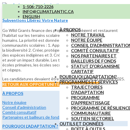
1-506-710-2226
INFO@CLIMATLANTIC.CA
ENGLISH
Subventions Libérez Votre Nature
À PROPOS
Go Wild Grants finance des projets qui protègent et restaurent
NOTRE TRAVAIL
l’habitat sur les terrains scolaires au profit des espèces et des
NOTRE ÉQUIPE
humains. La priorité est donnée aux projets qui aident les
CONSEIL D’ADMINISTRATIO
communautés scolaires : 1. Apprendre et découvrir l’écosystème et
la biodiversité 2. Créer, protéger ou restaurer l’habitat en utilisant
COMITÉ CONSULTATIF
des espèces indigènes et 3. Créer des liens avec les communautés
NOS PARTENAIRES ET
et avoir un impact durable. Les trois sources de financement sont les
BAILLEURS DE FONDS
écoles primaires, les écoles secondaires et les collèges, universités
STATUT D’ORGANISME
et cégeps.
CARITATIF
POURQUOI L’ADAPTATION?
Les candidatures devaient être déposées avant le 31 octobre 2025.
PROGRAMMES ET SERVICES
RETOUR AUX OPPORTUNITÉS DE FINANCEMENT
TRAJECTOIRES
D’ADAPTATION
À PROPOS
PROGRAMME
Notre équipe
D’APPRENTISSAGE
Conseil d’administration
PROGRAMME DE RÉSILIENC
Comité consultatif
COMMUNAUTAIRE
Partenaires et bailleurs de fonds
SOUTIEN SECTORIEL
OUTILS ET DONNÉES
POURQUOI L’ADAPTATION ?
BOÎTE À OUTILS