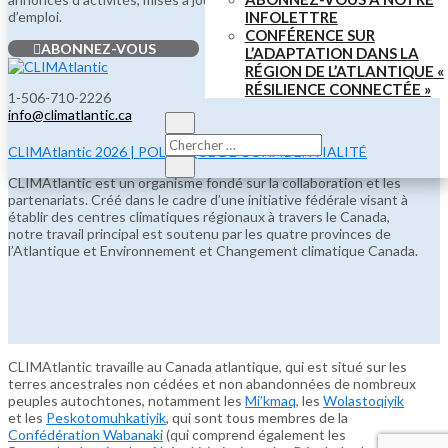
d’emploi.
INFOLETTRE
CONFÉRENCE SUR
ABONNEZ-VOUS
L’ADAPTATION DANS LA
RÉGION DE L’ATLANTIQUE «
RÉSILIENCE CONNECTÉE »
1-506-710-2226
info@climatlantic.ca
CLIMAtlantic 2026 | POLITIQUE DE CONFIDENTIALITÉ
CLIMAtlantic est un organisme fondé sur la collaboration et les
partenariats. Créé dans le cadre d’une initiative fédérale visant à
établir des centres climatiques régionaux à travers le Canada,
notre travail principal est soutenu par les quatre provinces de
l’Atlantique et Environnement et Changement climatique Canada.
CLIMAtlantic travaille au Canada atlantique, qui est situé sur les
terres ancestrales non cédées et non abandonnées de nombreux
peuples autochtones, notamment les
Mi’kmaq
, les
Wolastoqiyik
et les
Peskotomuhkatiyik
, qui sont tous membres de la
Confédération Wabanaki
(qui comprend également les