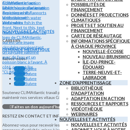
Adaptation en action
POSSIBILITÉS DE
Bibliothèque d’adaptation
FINANCEMENT
Ressources et Rapports
DONNÉES ET PROJECTIONS
Vidéothèque
CLIMATIQUES
Webinaires
PROJETS ET SOUTIEN AU
FINANCEMENT
NOUVELLES ET ACTIVITÉS
CARTE DE RÉSEAUTAGE
CAREERS
INFORMATIONS SPÉCIFIQUE
À CHAQUE PROVINCE
DEMANDE MÉDIATIQUE
NOUVELLE-ÉCOSSE
NOUVEAU-BRUNSWIC
Suivez-nous!
ÎLE-DU-PRINCE-
ÉDOUARD
Suivre
Suivre
TERRE-NEUVE-ET-
Suivre
Suivre
LABRADOR
Suivre
Suivre
ZONE D’APPRENTISSAGE
Suivre
Suivre
BIBLIOTHÈQUE
Soutenez CLIMAtlantic travail précieux.Votre don contribuera à
D’ADAPTATION
maintenir nos services vitaux GRATUITS pour tous.
ADAPTATION EN ACTION
RESSOURCES ET RAPPORTS
Faites un don aujourd'hui
VIDÉOTHÈQUE
WEBINAIRES
RESTEZ EN CONTACT ET INFORMÉ!
NOUVELLES ET ACTIVITÉS
NOUVELLES ET ACTIVITÉS
Abonnez-vous pour recevoir les dernières nouvelles, ressources,
ABONNEZ-VOUS À NOTRE
annonces d’activités, mises à jour sur les financements et offres