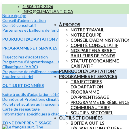
À PROPOS
1-506-710-2226
INFO@CLIMATLANTIC.CA
Notre équipe
Conseil d’administration
À PROPOS
Comité consultatif
NOTRE TRAVAIL
Partenaires et bailleurs de fonds
NOTRE ÉQUIPE
POURQUOI L’ADAPTATION ?
CONSEIL D’ADMINISTRATIO
COMITÉ CONSULTATIF
PROGRAMMES ET SERVICES
NOS PARTENAIRES ET
BAILLEURS DE FONDS
Trajectoires d’adaptation
STATUT D’ORGANISME
Programme d’Apprentissage – Adaptation et Résilience
CARITATIF
Climatiques (AARC)
POURQUOI L’ADAPTATION?
Programme de résilience communautaire
PROGRAMMES ET SERVICES
Soutien sectoriel
TRAJECTOIRES
OUTILS ET DONNÉES
D’ADAPTATION
PROGRAMME
Boîte à outils d’adaptation côtière
D’APPRENTISSAGE
Données et Projections climatiques
PROGRAMME DE RÉSILIENC
Projets et soutien au financement
COMMUNAUTAIRE
Carte de réseautage
SOUTIEN SECTORIEL
Informations spécifiques à chaque province
OUTILS ET DONNÉES
ZONE D’APPRENTISSAGE
BOÎTE À OUTILS
D’ADAPTATION CÔTIÈRE