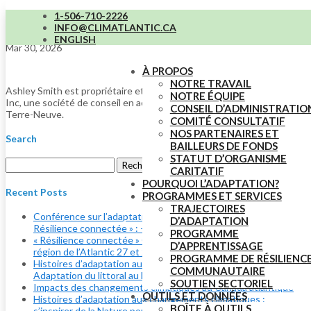
1-506-710-2226
Ashley Smith
INFO@CLIMATLANTIC.CA
ENGLISH
Mar 30, 2026
À PROPOS
NOTRE TRAVAIL
Ashley Smith est propriétaire et directrice générale de Fundamental
NOTRE ÉQUIPE
Inc, une société de conseil en action climatique dont le siège est à
CONSEIL D’ADMINISTRATIO
Terre-Neuve.
COMITÉ CONSULTATIF
NOS PARTENAIRES ET
Search
BAILLEURS DE FONDS
STATUT D’ORGANISME
Rechercher :
CARITATIF
POURQUOI L’ADAPTATION?
Recent Posts
PROGRAMMES ET SERVICES
TRAJECTOIRES
Conférence sur l’adaptation dans la région de l’Atlantique «
D’ADAPTATION
Résilience connectée » : – Un gros merci!
PROGRAMME
« Résilience connectée » Conférence sur l’adaptation dans la
D’APPRENTISSAGE
région de l’Atlantic 27 et 28 mai
PROGRAMME DE RÉSILIENC
Histoires d’adaptation aux changements climatiques :
COMMUNAUTAIRE
Adaptation du littoral au lac Banook
SOUTIEN SECTORIEL
Impacts des changements climatiques au Canada atlantique
OUTILS ET DONNÉES
Histoires d’adaptation aux changements climatiques :
BOÎTE À OUTILS
s’inspirer de la Nature pour s’adapter à l’érosion côtière à