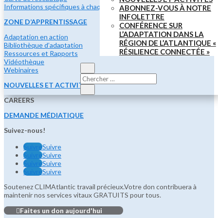
Informations spécifiques à chaque province
ABONNEZ-VOUS À NOTRE
INFOLETTRE
ZONE D’APPRENTISSAGE
CONFÉRENCE SUR
L’ADAPTATION DANS LA
Adaptation en action
RÉGION DE L’ATLANTIQUE «
Bibliothèque d’adaptation
RÉSILIENCE CONNECTÉE »
Ressources et Rapports
Vidéothèque
Webinaires
NOUVELLES ET ACTIVITÉS
CAREERS
DEMANDE MÉDIATIQUE
Suivez-nous!
Suivre
Suivre
Suivre
Suivre
Suivre
Suivre
Suivre
Suivre
Soutenez CLIMAtlantic travail précieux.Votre don contribuera à
maintenir nos services vitaux GRATUITS pour tous.
Faites un don aujourd'hui