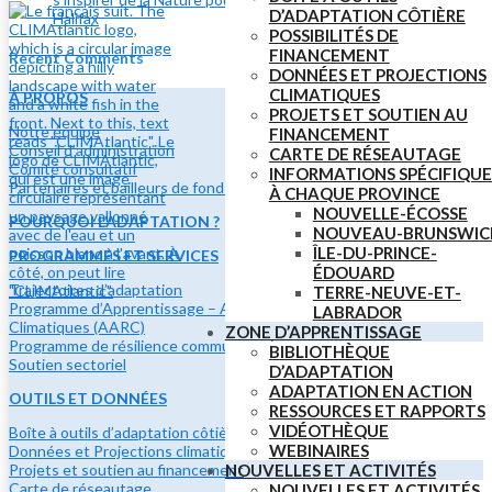
D’ADAPTATION CÔTIÈRE
Halifax
POSSIBILITÉS DE
FINANCEMENT
Recent Comments
DONNÉES ET PROJECTIONS
CLIMATIQUES
À PROPOS
PROJETS ET SOUTIEN AU
Notre équipe
FINANCEMENT
Conseil d’administration
CARTE DE RÉSEAUTAGE
Comité consultatif
INFORMATIONS SPÉCIFIQUE
Partenaires et bailleurs de fonds
À CHAQUE PROVINCE
NOUVELLE-ÉCOSSE
POURQUOI L’ADAPTATION ?
NOUVEAU-BRUNSWIC
ÎLE-DU-PRINCE-
PROGRAMMES ET SERVICES
ÉDOUARD
Trajectoires d’adaptation
TERRE-NEUVE-ET-
Programme d’Apprentissage – Adaptation et Résilience
LABRADOR
Climatiques (AARC)
ZONE D’APPRENTISSAGE
Programme de résilience communautaire
BIBLIOTHÈQUE
Soutien sectoriel
D’ADAPTATION
ADAPTATION EN ACTION
OUTILS ET DONNÉES
RESSOURCES ET RAPPORTS
VIDÉOTHÈQUE
Boîte à outils d’adaptation côtière
WEBINAIRES
Données et Projections climatiques
Projets et soutien au financement
NOUVELLES ET ACTIVITÉS
Carte de réseautage
NOUVELLES ET ACTIVITÉS